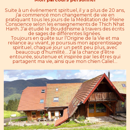
Suite à un événement spirituel, il y a plus de 20 ans,
j’ai commencé mon changement de vie en
pratiquant tous les jours de la Méditation de Pleine
Conscience selon les enseignements de Thich Nhat
Hanh. J’ai étudié le Bouddhisme à travers des écrits
de sages de différentes lignées.
Toujours en quête sur l’Origine de la Vie et ma
reliance au vivant, je poursuis mon apprentissage
spirituel, chaque jour un petit peu plus, avec
beaucoup d’humilité… J’ai la chance d’être
entourée, soutenue et inspirée par les êtres qui
partagent ma vie, ainsi que mon chien Caliel…