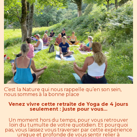
C’est la Nature qui nous rappelle qu’en son sein,
nous sommes à la bonne place
Venez vivre cette retraite de Yoga de 4 jours
seulement : juste pour vous…
Un moment hors du temps, pour vous retrouver
loin du tumulte de votre quotidien. Et pourquoi
pas, vous laissez vous traverser par cette expérience
unique et profonde de vous sentir relier à