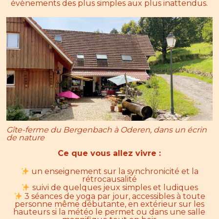
évènements des plus simples aux plus inattendus.
Gîte-ferme du Bergenbach à Oderen, dans un écrin
de nature
Ce que vous allez vivre :
un enseignement sur la synchronicité et la
rétrocausalité
suivi de quelques jeux simples et ludiques
3 séances de yoga par jour, accessibles à toute
personne même débutante, en extérieur sur les
hauteurs si la météo le permet ou dans une salle