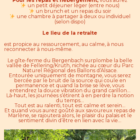
Pour les repas et hébergement,
vous aurez
un petit déjeuner léger (entre nous)
un brunch et un repas du soir
une chambre à partager à deux ou individuel
(selon dispo)
Le lieu de la retrai
te
est propice au ressourcement, au calme, à nous
reconnecter à nous-même.
Le gîte-ferme du Bergenbach surplombe la belle
vallée de Fellering/Kruth, nichée au cœur du Parc
Naturel Régional des Ballons d’Alsace.
Entourée uniquement de montagne, vous serez
bercée par le bruit de la source qui coule en
permanence et quand la brise se lève, vous
entendrez la douce vibration du grand carillon…
Là-haut, les journées s’étirent à en perdre la notion
du temps…
Tout est au ralenti, tout est calme et serein…
Et quand vous aurez goûté aux savoureux repas de
Marlène, se rajoutera alors, le plaisir du palais et le
sentiment divin d’être en lien avec la vie…